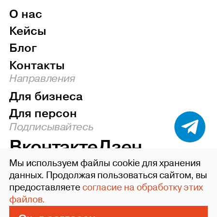
О нас
Кейсы
Блог
Контакты
Направления
Для бизнеса
Для персон
Подписывайтесь
Вконтакте
Дзен
Мы используем файлы cookie для хранения
Наверх
данных. Продолжая пользоваться сайтом, вы
предоставляете
согласие на обработку этих
©2004-26 ideafixgroup
файлов.
Политика конфиденциальности
Пользовательское соглашение