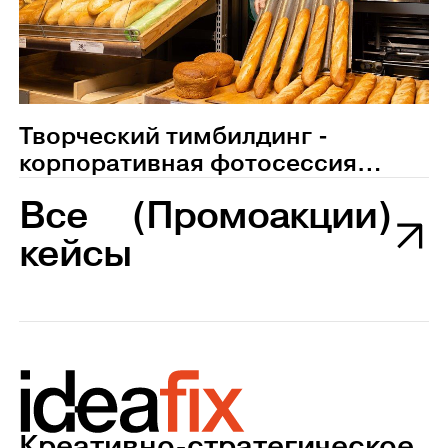
Творческий тимбилдинг -
корпоративная фотосессия
сотрудников магазина
Все
(Промоакции)
Пятерочка
кейсы
Креативно-стратегическое