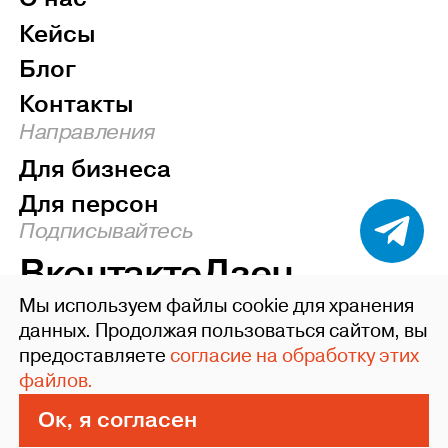
Кейсы
Блог
Контакты
Направления
Для бизнеса
Для персон
Подписывайтесь
Вконтакте
Дзен
Мы используем файлы cookie для хранения
Наверх
данных. Продолжая пользоваться сайтом, вы
предоставляете
согласие на обработку этих
©2004-26 ideafixgroup
файлов.
Политика конфиденциальности
Пользовательское соглашение
Ок, я согласен
Сделано в Xpage