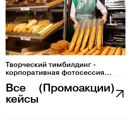
Творческий тимбилдинг -
корпоративная фотосессия
сотрудников магазина
Все
(Промоакции)
Пятерочка
кейсы