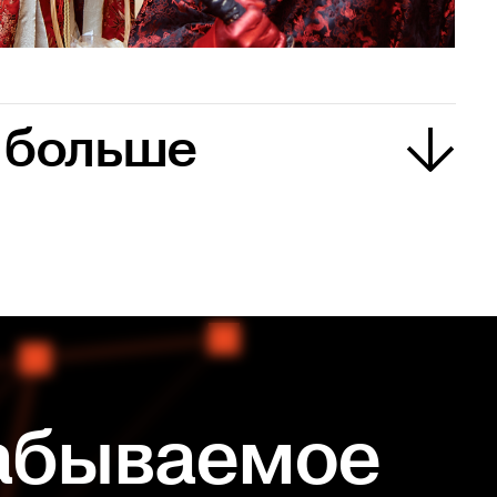
 больше
 больше
забываемое