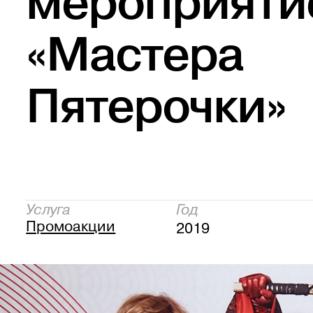
мероприяти
«Мастера
Пятерочки»
Услуга
Год
Промоакции
2019