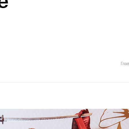
е
Гла