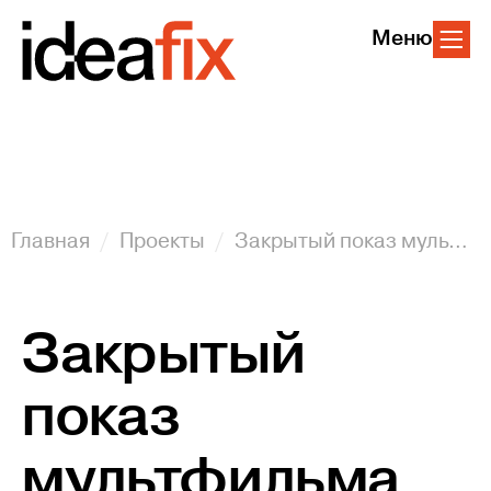
Меню
Главная
Проекты
Закрытый показ мультфильма «Щенячий патруль» NICKELODEON
Закрытый
показ
мультфильма