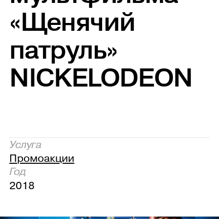
«Щенячий
патруль»
NICKELODEON
Услуга
Промоакции
Год
2018