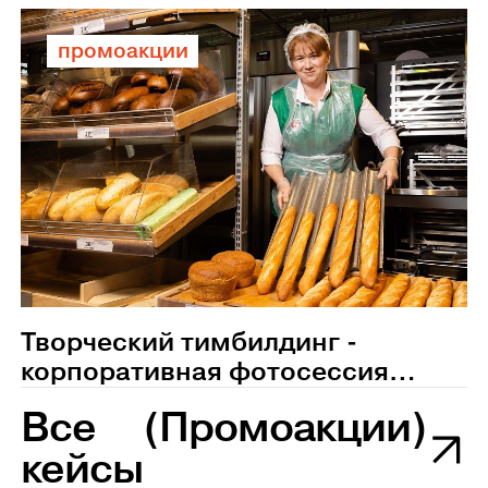
промоакции
Творческий тимбилдинг -
корпоративная фотосессия
сотрудников магазина
Все
(Промоакции)
Пятерочка
кейсы