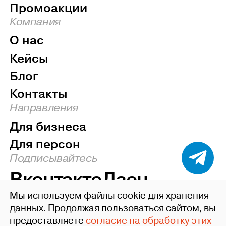
Промоакции
Компания
О нас
Кейсы
Блог
Контакты
Направления
Для бизнеса
Для персон
Подписывайтесь
Вконтакте
Дзен
Мы используем файлы cookie для хранения
Наверх
данных. Продолжая пользоваться сайтом, вы
предоставляете
согласие на обработку этих
©2004-26 ideafixgroup