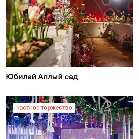
Юбилей Аллый сад
частное торжество