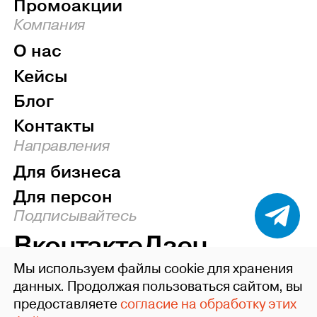
Промоакции
Компания
О нас
Кейсы
Блог
Контакты
Направления
Для бизнеса
Для персон
Подписывайтесь
Вконтакте
Дзен
Мы используем файлы cookie для хранения
Наверх
данных. Продолжая пользоваться сайтом, вы
предоставляете
согласие на обработку этих
©2004-26 ideafixgroup