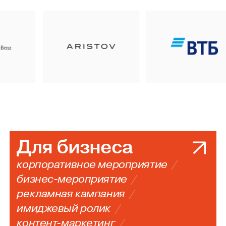
БМВ
Ауди
Для бизнеса
корпоративное мероприятие
бизнес-мероприятие
рекламная кампания
имиджевый ролик
контент-маркетинг