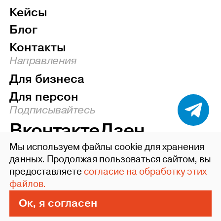
Кейсы
Блог
Контакты
Направления
Для бизнеса
Для персон
Подписывайтесь
Вконтакте
Дзен
Мы используем файлы cookie для хранения
Наверх
данных. Продолжая пользоваться сайтом, вы
предоставляете
согласие на обработку этих
©2004-26 ideafixgroup
файлов.
Политика конфиденциальности
Пользовательское соглашение
Ок, я согласен
Сделано в Xpage