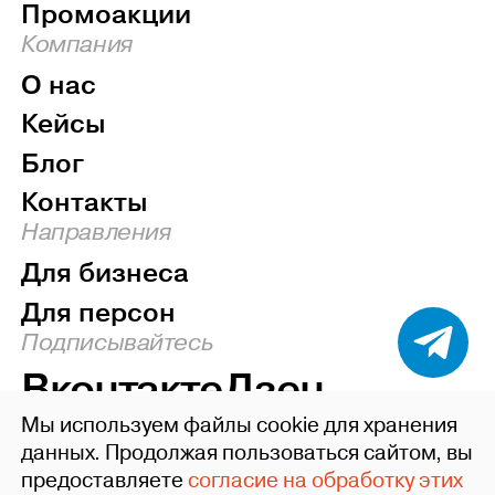
Промоакции
Компания
О нас
Кейсы
Блог
Контакты
Направления
Для бизнеса
Для персон
Подписывайтесь
Вконтакте
Дзен
Мы используем файлы cookie для хранения
Наверх
данных. Продолжая пользоваться сайтом, вы
предоставляете
согласие на обработку этих
©2004-26 ideafixgroup