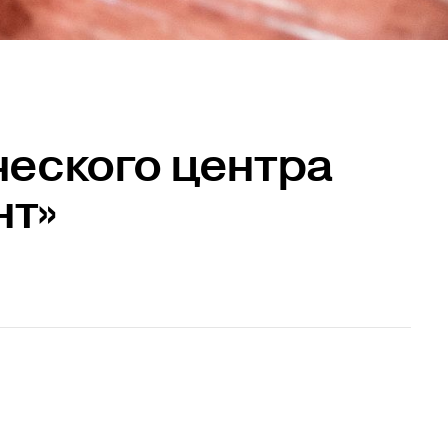
ческого центра
нт»