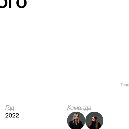
ого
Гла
Год
Команда
2022