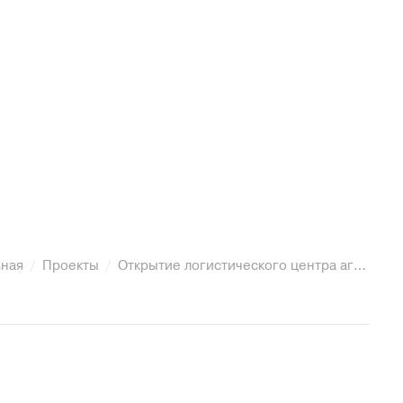
вная
Проекты
Открытие логистического центра агрофирмы «Ариант»