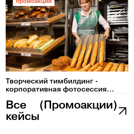
промоакции
Творческий тимбилдинг -
корпоративная фотосессия
сотрудников магазина
Все
(Промоакции)
Пятерочка
кейсы