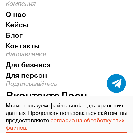
Компания
О нас
Кейсы
Блог
Контакты
Направления
Для бизнеса
Для персон
Подписывайтесь
Вконтакте
Дзен
Мы используем файлы cookie для хранения
Наверх
данных. Продолжая пользоваться сайтом, вы
предоставляете
согласие на обработку этих
©2004-26 ideafixgroup
файлов.
Политика конфиденциальности