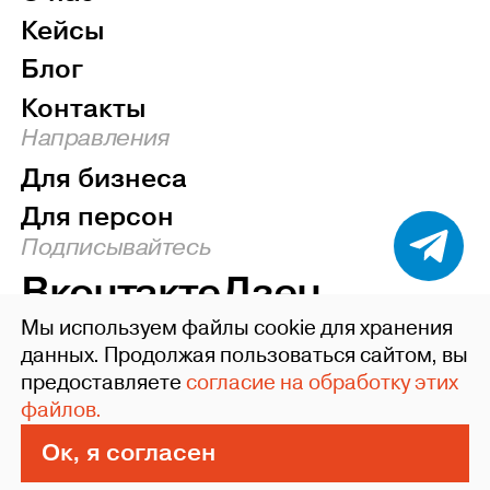
Кейсы
Блог
Контакты
Направления
Для бизнеса
Для персон
Подписывайтесь
Вконтакте
Дзен
Мы используем файлы cookie для хранения
Наверх
данных. Продолжая пользоваться сайтом, вы
предоставляете
согласие на обработку этих
©2004-26 ideafixgroup
файлов.
Политика конфиденциальности
Пользовательское соглашение
Ок, я согласен
Сделано в Xpage