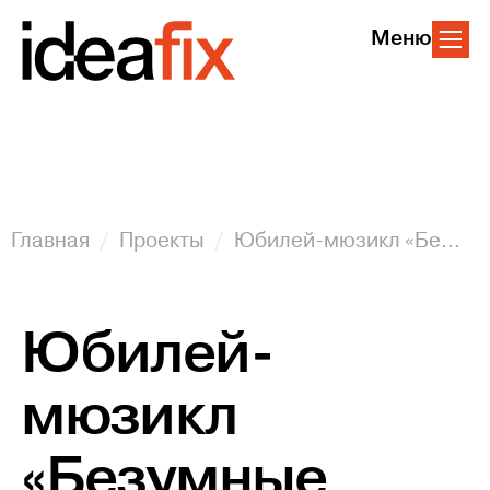
Меню
Главная
Проекты
Юбилей-мюзикл «Безумные шестидесятые»
Юбилей-
мюзикл
«Безумные