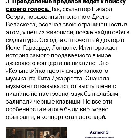
3.
Преодоление пределов ведет к поиску
своего голоса.
Так, скульптор Ричард
Серра, пораженный полотном Диего
Веласкеса, осознав свою ограниченность в
этом, ушел из живописи, позже найдя себя в
скульптуре. Сегодня он почётный доктор в
Йеле, Гарварде, Лондоне. Или поражает
история самого продаваемого в мире
джазового концерта на пианино. Это
«Кельнский концерт» американского
музыканта Кита Джарретта. Сначала
музыкант отказывался от выступления:
пианино не настроено, звук был слабым,
залипали черные клавиши. Но все эти
особенности в итоге были виртуозно
обыграны, и концерт стал легендой.