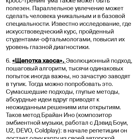
кросс-тренинг ума также может быть
полезен. Параллельное увлечение может
сделать человека уникальным и в базовой
специальности. Известно исследование, где
искусствоведческий курс, пройденный
студентами-офтальмологами, повысил их
уровень глазной диагностики.
6.
«Щепотка хаоса».
Эволюционный подход,
пошаговый алгоритм, тысячи одинаковых
попыток иногда важны, но зачастую заводят
в тупик. Тогда можно попробовать это.
Сумасшедшие подходы, глупые методы,
абсурдные идеи вдруг приводят к
неожиданным решениям или открытиям.
Таков метод Брайан Ино (композитор
эмбиентной музыки, работал с Дэвид Боуи,
U2, DEVO, Coldplay): в начале репетиции он
достает одну карту из своей авторской