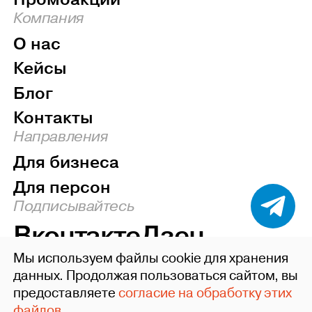
Компания
О нас
Кейсы
Блог
Контакты
Направления
Для бизнеса
Для персон
Подписывайтесь
Вконтакте
Дзен
Мы используем файлы cookie для хранения
Наверх
данных. Продолжая пользоваться сайтом, вы
предоставляете
согласие на обработку этих
©2004-26 ideafixgroup
файлов.