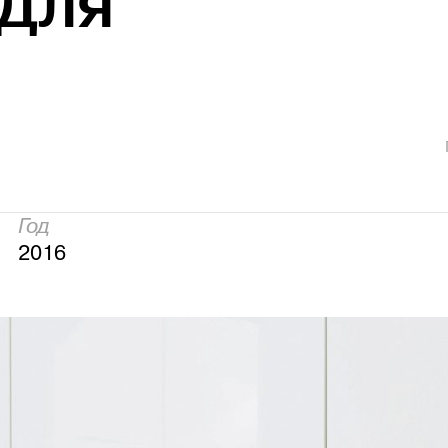
 для
Год
2016