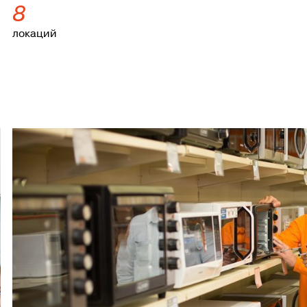
8
локаций