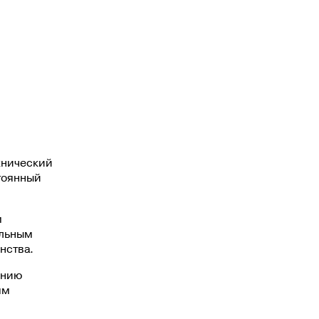
хнический
тоянный
м
альным
нства.
анию
ям