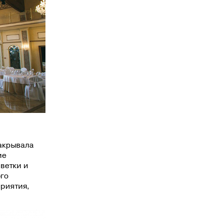
закрывала
ие
ветки и
го
приятия,