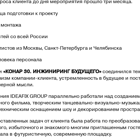
роса клиента до дня мероприятия прошло три месяца.
ца подготовки к проекту
 монтажа
стей со всей России
тистов из Москвы, Санкт-Петербурга и Челябинска
ловека персонала
и
«КОНАР 30. ИНЖИНИРИНГ БУДУЩЕГО»
соединился те
изм компании-клиента, устремленность в будущее и пос
нерной мысли.
ния IDEAFIX GROUP параллельно работали над создание
ного фильма, творческим танцевально-визуально-музык
 техническим оснащением шоу и декорированием простра
ставленных задач от клиента была работа по преобразов
ого, избыточного и знакомого многим приглашенным гост
зала в футуристичную, современную площадку.