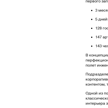
первого зап
3 меся
5 дней
128 го
147 ар
143 че
В концепци
перфекцион
полет инже
Подразделе
корпоратив
контентом,
Одной из по
классическ
интерьера 