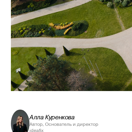
Алла Куренкова
Автор, Основатель и директор
ideafix