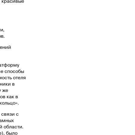
, красивые
и,
в.
лений
латформу
се способы
мость отеля
ники в
у же
ов как в
кольцо».
 связи с
ламных
й области.
), было