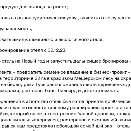
 продукт для вывода на рынок;
тель на рынок туристических услуг, заявить о его сущест
узнаваемость;
вать имидж семейного и экологичного отеля;
ронирование отеля с 30.12.23;
 отель на Новый год и запустить дальнейшее бронирован
ента – превратить семейное владение в бизнес-проект –
На территории в 32 га в красивом Мещерском лесу на ох
на берегу реки Гусь расположились шесть деревянных до
омерами, ресторан, баня, бильярд и детская комната.
ращения в агентство отель был готов принять до 90 челов
елся план по инвестиционному расширению проекта и ге
йки, который включал построение банной деревни, каска
дополнительных корпусов, ресторанов и охотничьей заимк
 рынок нам предстояло небольшой семейный эко – отель,