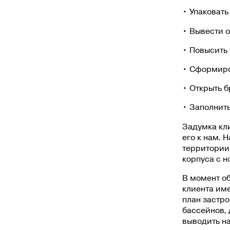
• Упаковать
• Вывести о
• Повысить 
• Сформиро
• Открыть б
• Заполнить
Задумка кли
его к нам. 
территории 
корпуса с н
В момент об
клиента им
план застро
бассейнов, 
выводить на