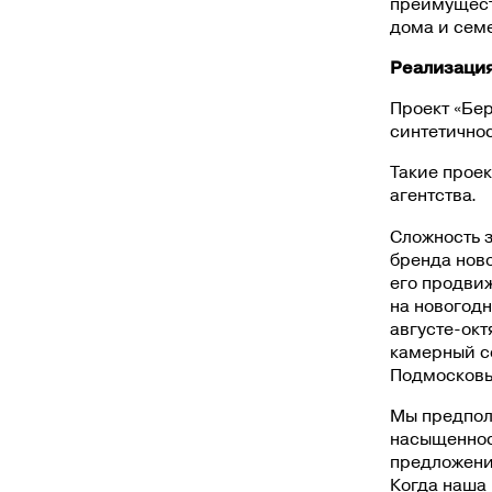
преимущест
дома и сем
Реализация
Проект «Бер
синтетичнос
Такие прое
агентства.
Сложность 
бренда ново
его продвиж
на новогод
августе-окт
камерный се
Подмосковье
Мы предпол
насыщеннос
предложений
Когда наша 