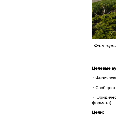
Фото терр
Целевые ау
• Физически
• Сообществ
• Юридичес
формата).
Цели: