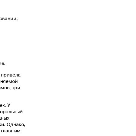
вовании;
ие.
 привела
раняемой
мов, три
ек. У
неральный
дных
и. Однако,
 главным