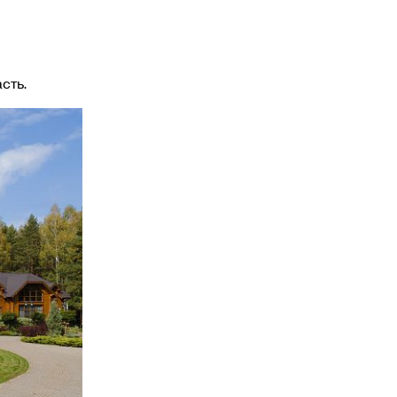
асть.