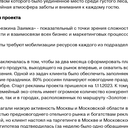
вом которого было уединенное место среди густого леса
ейная атмосфера заботы и внимания к каждому гостю.
 проекта
езкина Заимка» - показательный с точки зрения сложност
ти и взаимосвязи всех бизнес и маркетинговых процессо
кты требуют мобилизации ресурсов каждого из подразде
заключалась в том, чтобы за два месяца сформировать п
го продукта, выходящего на рынок впервые, и охватить в
ения. Одной из задач клиента было обеспечить заполняе
ние праздники. 80% россиян планируют новогодние празд
ябре. Старт рекламы проекта пришелся на 1.11.2023. К том
мейный эко-отель имеет огромное количество конкурент
, так и в городах, расположенных по маршруту «Золотое 
агали низкую активность Москвы и Московской области в
тью предновогоднего отельного рынка и богатствам рек
, но клиент настоял на таргетинге в Москве и Московско
гипотеза подтвердилась (за неделю было одно обращение