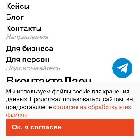
Кейсы
Блог
Контакты
Направления
Для бизнеса
Для персон
Подписывайтесь
Вконтакте
Дзен
Мы используем файлы cookie для хранения
Наверх
данных. Продолжая пользоваться сайтом, вы
предоставляете
согласие на обработку этих
©2004-26 ideafixgroup
файлов.
Политика конфиденциальности
Пользовательское соглашение
Ок, я согласен
Сделано в Xpage