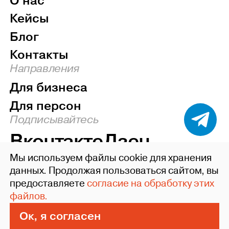
О нас
Кейсы
Блог
Контакты
Направления
Для бизнеса
Для персон
Подписывайтесь
Вконтакте
Дзен
Мы используем файлы cookie для хранения
Наверх
данных. Продолжая пользоваться сайтом, вы
предоставляете
согласие на обработку этих
©2004-26 ideafixgroup
файлов.
Политика конфиденциальности
Пользовательское соглашение
Ок, я согласен
Сделано в Xpage