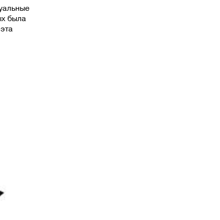
уальные
ых была
 эта