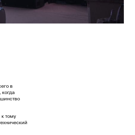
сего в
, когда
льшинство
 к тому
технический