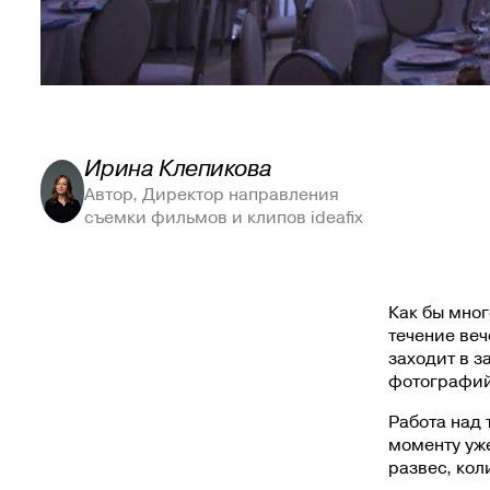
Ирина Клепикова
Автор, Директор направления
съемки фильмов и клипов ideafix
Как бы мног
течение веч
заходит в з
фотографий
Работа над 
моменту уже
развес, кол