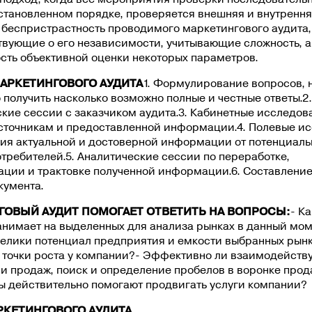
становленном порядке, проверяется внешняя и внутрення
 беспристрастность проводимого маркетингового аудита,
твующие о его независимости, учитывающие сложность, а
сть объективной оценки некоторых параметров.
АРКЕТИНГОВОГО АУДИТА
1. Формулирование вопросов, 
получить насколько возможно полные и честные ответы.2.
кие сессии с заказчиком аудита.3. Кабинетные исследов
сточникам и предоставленной информации.4. Полевые и
ния актуальной и достоверной информации от потенциаль
требителей.5. Аналитические сессии по переработке,
ции и трактовке полученной информации.6. Составление 
кумента.
ГОВЫЙ АУДИТ ПОМОГАЕТ ОТВЕТИТЬ НА ВОПРОСЫ:
- К
анимает на выделенных для анализа рынках в данный мом
велики потенциал предприятия и емкости выбранных рынк
 точки роста у компании?- Эффективно ли взаимодейств
и продаж, поиск и определение пробелов в воронке прод
ы действительно помогают продвигать услуги компании?
РКЕТИНГОВОГО АУДИТА