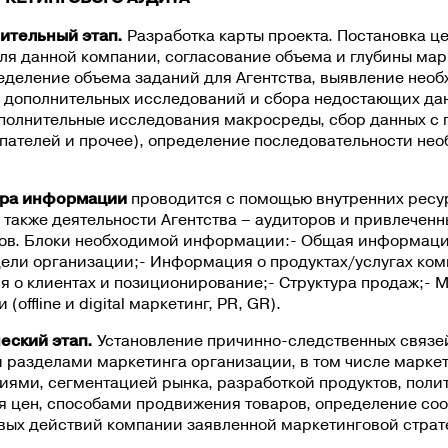
вительный этап.
Разработка карты проекта. Постановка ц
ля данной компании, согласование объема и глубины мар
ределение объема заданий для Агентства, выявление нео
 дополнительных исследований и сбора недостающих да
ополнительные исследования макросреды, сбор данных с
упателей и прочее), определение последовательности не
ора информации
проводится с помощью внутренних ресу
 также деятельности Агентства – аудиторов и привлеченн
ов. Блоки необходимой информации:- Общая информаци
цели организации;- Информация о продуктах/услугах ком
 о клиентах и позиционирование;- Структура продаж;- 
(offline и digital маркетинг, PR, GR).
ческий этап.
Установление причинно-следственных связе
 разделами маркетинга организации, в том числе марке
иями, сегментацией рынка, разработкой продуктов, поли
я цен, способами продвижения товаров, определение соо
вых действий компании заявленной маркетинговой страт