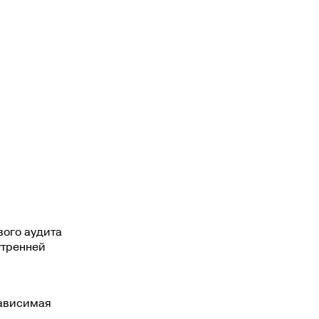
вого аудита
утренней
зависимая