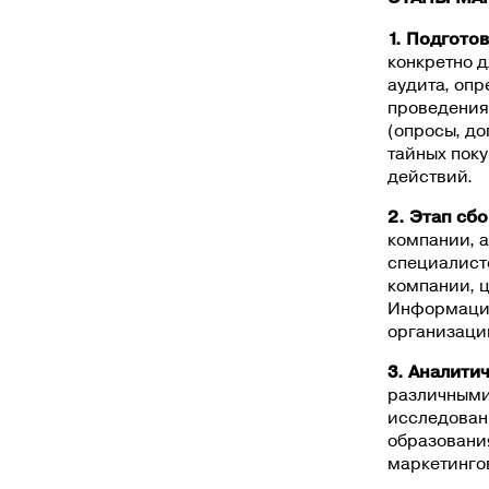
1. Подгото
конкретно д
аудита, оп
проведения
(опросы, д
тайных пок
действий.
2. Этап сб
компании, а
специалист
компании, 
Информация
организации 
3. Аналити
различными
исследован
образовани
маркетинго