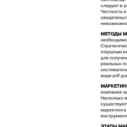
следуют в у
Честность и
свидетельс
невозможно
МЕТОДЫ М
необходимо 
Стратегичес
открытым и
для получе
реальных по
систематиза
виде pdf до
МАРКЕТИН
компания з
Насколько 
существуют
маркетинга 
инструмент
ЭТАПЫ МА