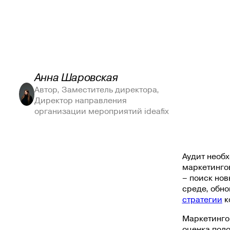
Анна Шаровская
Автор, Заместитель директора,
Директор направления
организации мероприятий ideafix
Аудит необх
маркетингов
– поиск но
среде, обн
стратегии
к
Маркетингов
оценка пол