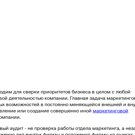
одим для сверки приоритетов бизнеса в целом с любой
ой деятельностью компании. Главная задача маркетинго
вых возможностей в постоянно меняющейся внешней и вн
овление или создание совершенно иной
маркетинговой
омпании.
ый аудит - не проверка работы отдела маркетинга, а не
ожения дел внутри фирмы и положения фирмы на рынках