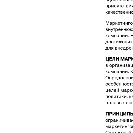
присутствия
качественно
Маркетинго
внутреннюю
компании. 
достижению
для внедрен
ЦЕЛИ МАР
в организа
компании. К
Определени
особенност
целей марк
политики, 
целевых се
ПРИНЦИПЫ
ограничива
маркетинго
Системный 