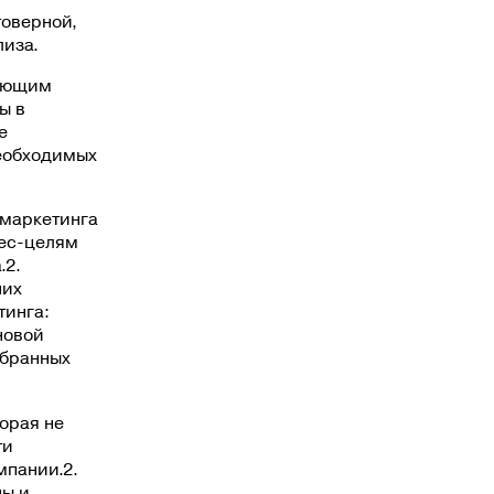
товерной,
лиза.
няющим
ы в
е
необходимых
 маркетинга
нес-целям
.2.
них
тинга:
новой
ыбранных
торая не
ти
мпании.2.
ны и