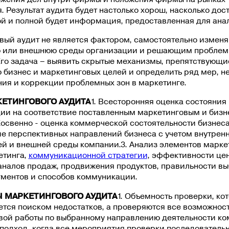
. Результат аудита будет настолько хорош, насколько дос
й и полной будет информация, предоставленная для ана
вый аудит не является фактором, самостоятельно изме
 или внешнюю среды организации и решающим проблем
Его задача – выявить скрытые механизмы, препятствующи
 бизнес и маркетинговых целей и определить ряд мер, 
ия и коррекции проблемных зон в маркетинге.
КЕТИНГОВОГО АУДИТА
1. Всесторонняя оценка состояния
ции на соответствие поставленным маркетинговым и биз
освенно - оценка коммерческой состоятельности бизнеса
е перспективных направлений бизнеса с учетом внутрен
ей и внешней среды компании.3. Анализ элементов марке
етинга,
коммуникационной стратегии
, эффективности це
каналов продаж, продвижения продуктов, правильности в
гментов и способов коммуникации.
 МАРКЕТИНГОВОГО АУДИТА
1. Объемность проверки, ко
ется поиском недостатков, а проверяются все возможнос
вой работы по выбранному направлению деятельности ко
подход, когда все мероприятия проверки последователь