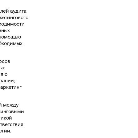
елей аудита
кетингового
бходимости
нных
 помощью
обходимых
рсов
ых
я о
пании;-
Маркетинг
й между
тинговыми
тикой
тветствия
егии.