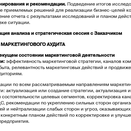
анирования и рекомендации.
Подведение итогов исследо
е приемлемых решений для реализации бизнес-целей к
ние отчета с результатами исследований и планом дейс
вке ситуации.
ация анализа и стратегическая сессия с Заказчиком
 МАРКЕТИНГОВОГО АУДИТА
 текущем состоянии маркетинговой деятельности
ии:
эффективность маркетинговой стратегии, каналов ко
быта, релевантность маркетинговых действий и продвиже
диториям.
дации по всем рассматриваемым направлениям маркети
и: актуализация или создание стратегии, актуализация и
состоятельности целевых сегментов, корректировка кана
ЦС, рекомендации по укреплению сильных сторон организ
ей и нейтрализации слабых сторон и угроз, оказывающих
 конкретным планом действий по корректировке и улучш
предприятия.