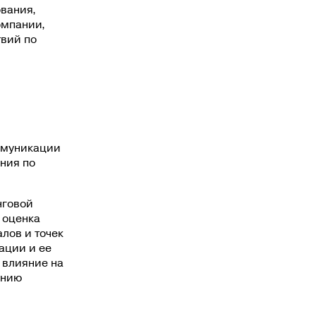
вания,
омпании,
твий по
ммуникации
ния по
нговой
 оценка
лов и точек
ации и ее
 влияние на
ению