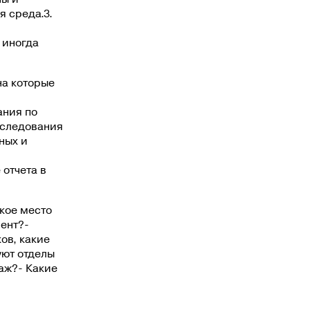
я среда.3.
 иногда
на которые
ания по
сследования
ных и
отчета в
акое место
ент?-
ов, какие
уют отделы
аж?- Какие