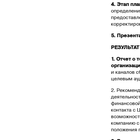
4. Этап пл
определени
предоставле
корректиро
5. Презент
РЕЗУЛЬТАТ
1. Отчет о
организац
и каналов с
целевым ау
2. Рекомен
деятельност
финансовой 
контакта с 
возможност
компанию с
положения 