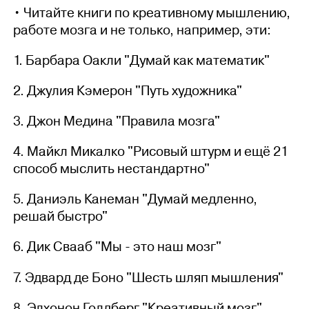
• Читайте книги по креативному мышлению,
работе мозга и не только, например, эти:
1. Барбара Оакли "Думай как математик"
2. Джулия Кэмерон "Путь художника"
3. Джон Медина "Правила мозга"
4. Майкл Микалко "Рисовый штурм и ещё 21
способ мыслить нестандартно"
5. Даниэль Канеман "Думай медленно,
решай быстро"
6. Дик Свааб "Мы - это наш мозг"
7. Эдвард де Боно "Шесть шляп мышления"
8. Элхонон Голдберг "Креативный мозг"